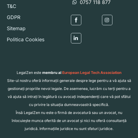
0757 118 877
T&C
GDPR
Icon
Icon
Sitemap
label
label
Politica Cookies
Icon
label
LegalZen este
membru al
European Legal Tech Association
Site-ul nostru oferă informații generale despre lege pentru a vă ajuta să
gestionați propriile nevoi legale. De asemenea, lucrăm cu terți pentru a
vă ajuta să intrați în legătură cu avocați independenți care vă pot sfătui
cu privire la situația dumneavoastră specifică.
Însă LegalZen nu este o firmă de avocatură sau un avocat, nu
înlocuiește munca oferită de un avocat și nici nu oferă consultanță
juridică. Informațiile juridice nu sunt sfaturi juridice.