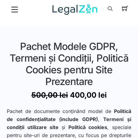
Skip
Menu
to
content
Pachet Modele GDPR,
Termeni și Condiții, Politică
Cookies pentru Site
Prezentare
Prețul
Prețul
500,00
lei
400,00
lei
inițial
curent
a
este:
Pachet de documente conținând model de
Politică
fost:
400,00 l
de confidențialitate (include GDPR)
,
Termeni și
500,00 lei.
condiții utilizare site
și
Politică cookies
, speciale
pentru site-uri de prezentare, cu focus pe drepturile