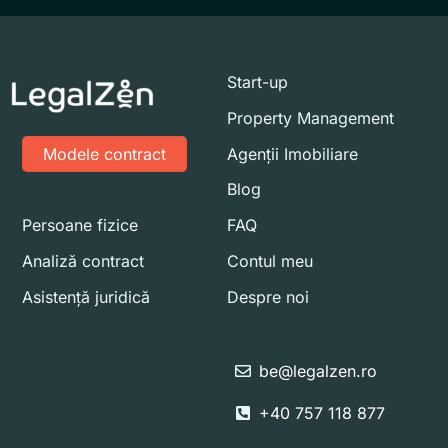
Start-up
Property Management
Modele contract
Agenții Imobiliare
Blog
Persoane fizice
FAQ
Analiză contract
Contul meu
Asistență juridică
Despre noi
be@legalzen.ro
+40 757 118 877