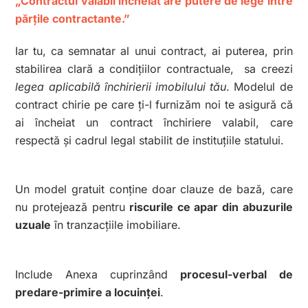
„Contractul valabil încheiat are putere de lege între
părţile contractante.”
Iar tu, ca semnatar al unui contract, ai puterea, prin
stabilirea clară a condițiilor contractuale, sa creezi
legea aplicabilă închirierii imobilului tău
. Modelul de
contract chirie pe care ți-l furnizăm noi te asigură că
ai încheiat un contract închiriere valabil, care
respectă și cadrul legal stabilit de instituțiile statului.
Un model gratuit conține doar clauze de bază, care
nu protejează pentru
riscurile ce apar din abuzurile
uzuale
în tranzacțiile imobiliare.
Include Anexa cuprinzând
procesul-verbal de
predare-primire a locuinței
.