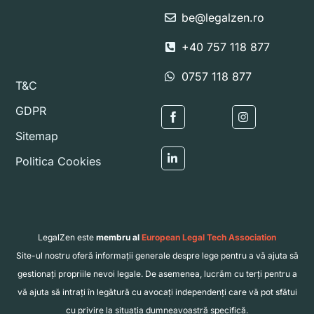
be@legalzen.ro
+40 757 118 877
0757 118 877
T&C
GDPR
Icon
Icon
Sitemap
label
label
Politica Cookies
Icon
label
LegalZen este
membru al
European Legal Tech Association
Site-ul nostru oferă informații generale despre lege pentru a vă ajuta să
gestionați propriile nevoi legale. De asemenea, lucrăm cu terți pentru a
vă ajuta să intrați în legătură cu avocați independenți care vă pot sfătui
cu privire la situația dumneavoastră specifică.