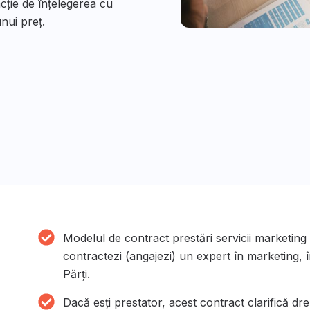
cție de înțelegerea cu
nui preț.
Modelul de contract prestări servicii marketing te 
contractezi (angajezi) un expert în marketing, 
Părți.
Dacă esți prestator, acest contract clarifică dr