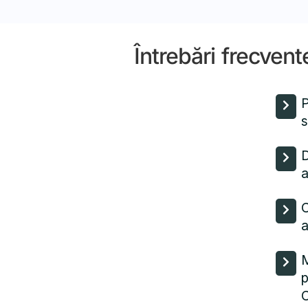
Întrebări frecvent
P
s
D
a
C
a
M
p
C