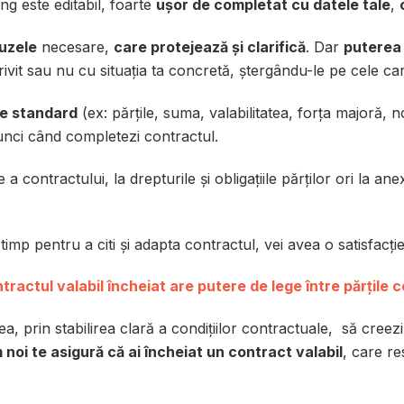
ng este editabil
, foarte
ușor de completat cu datele tale
,
uzele
necesare,
care protejează și clarifică
. Dar
puterea 
rivit sau nu cu situația ta concretă, ștergându-le pe cele ca
le standard
(ex: părțile, suma, valabilitatea, forța majoră, no
nci când completezi contractul.
e a contractului, la drepturile și obligațiile părților ori la a
mp pentru a citi și adapta contractul, vei avea o satisfacți
tractul valabil încheiat are putere de lege între părţile 
ea, prin stabilirea clară a condițiilor contractuale, să creez
 noi te asigură că ai încheiat un contract valabil
, care res