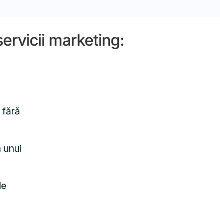
servicii marketing:
 fără
a unui
de