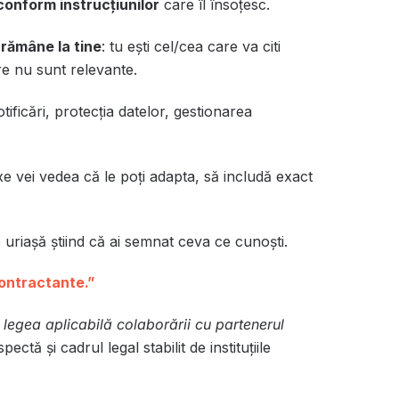
conform instrucțiunilor
care îl însoțesc.
rămâne la tine
: tu ești cel/cea care va citi
re nu sunt relevante.
tificări, protecția datelor, gestionarea
nexe vei vedea că le poți adapta, să includă exact
e uriașă știind că ai semnat ceva ce cunoști.
contractante.”
i
legea aplicabilă colaborării cu partenerul
pectă și cadrul legal stabilit de instituțiile