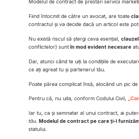
Modelul de contract de prestări servicii marketi
Fiind întocmit de către un avocat, are toate
cla
contractul și va decide dacă un articol este pot
Nu există riscul să ștergi ceva esențial,
clauze
conflictelor) sunt
în mod evident necesare
atu
Dar, atunci când te uiți la condițiile de executar
ce ați agreat tu și partenerul tău.
Poate părea complicat însă, alocând un pic de ti
Pentru că, nu uita, conform Codului Civil,
„Con
Iar tu, ca și semnatar al unui contract, ai puter
tău
.
Modelul de contract pe care ți-l furnizăm
statului.