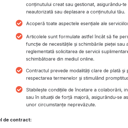
conținutului creat sau gestionat, asigurându-te c
neautorizată sau deplasare a conținutului tău.
Acoperă toate aspectele esențiale ale serviciilo
Articolele sunt formulate astfel încât să fie per
funcție de necesitățile și schimbările pieței sau
reglementată solicitarea de servicii suplimentare,
schimbătoare din mediul online.
Contractul prevede modalități clare de plată și 
respectarea termenelor și stimulând promptitudi
Stabilește condițiile de încetare a colaborării, i
sau în situații de forță majoră, asigurându-se a
unor circumstanțe neprevăzute.
el de contract: