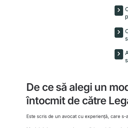
C
p
C
s
A
s
De ce să alegi un mod
întocmit de către Le
Este scris de un avocat cu experiență, care s-a