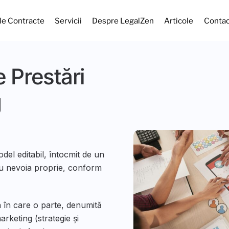
e Contracte
Servicii
Despre LegalZen
Articole
Contac
 Prestări
g
odel editabil,
întocmit de un
ru nevoia proprie, conform
 în care o parte, denumită
arketing (strategie și