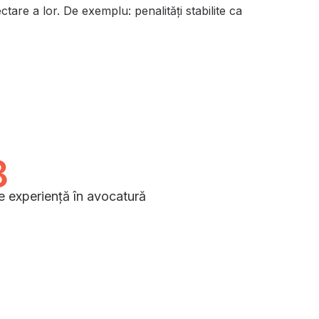
ctare a lor.
De exemplu: penalități stabilite ca
8
e experiență în avocatură