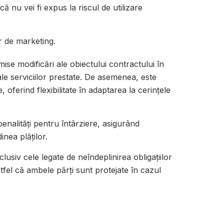
ă nu vei fi expus la riscul de utilizare
r de marketing.
mise modificări ale obiectului contractului în
 ale serviciilor prestate. De asemenea, este
 oferind flexibilitate în adaptarea la cerințele
penalități pentru întârziere, asigurând
nea plăților.
nclusiv cele legate de neîndeplinirea obligațiilor
stfel că ambele părți sunt protejate în cazul