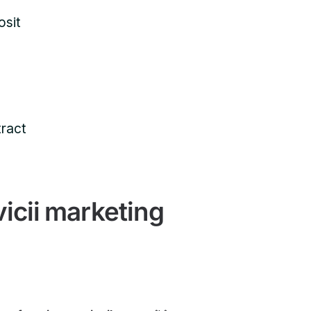
osit
tract
vicii marketing