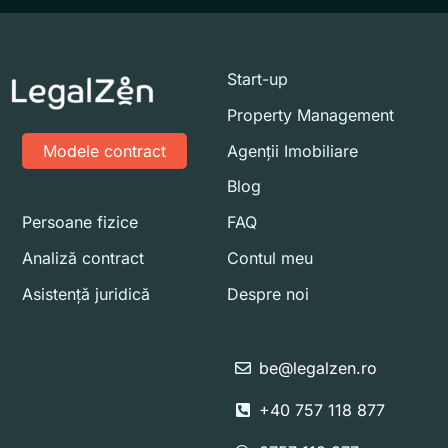
Start-up
Property Management
Modele contract
Agenții Imobiliare
Blog
Persoane fizice
FAQ
Analiză contract
Contul meu
Asistență juridică
Despre noi
be@legalzen.ro
+40 757 118 877