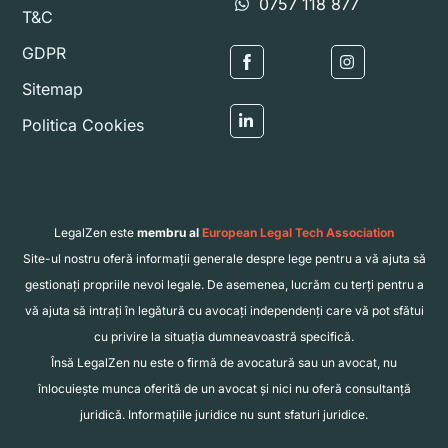
0757 118 877
T&C
GDPR
Icon
Icon
Sitemap
label
label
Politica Cookies
Icon
label
LegalZen este
membru al
European Legal Tech Association
Site-ul nostru oferă informații generale despre lege pentru a vă ajuta să
gestionați propriile nevoi legale. De asemenea, lucrăm cu terți pentru a
vă ajuta să intrați în legătură cu avocați independenți care vă pot sfătui
cu privire la situația dumneavoastră specifică.
Însă LegalZen nu este o firmă de avocatură sau un avocat, nu
înlocuiește munca oferită de un avocat și nici nu oferă consultanță
juridică. Informațiile juridice nu sunt sfaturi juridice.